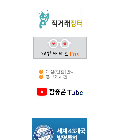
개설(입점)안내
홍보게시판