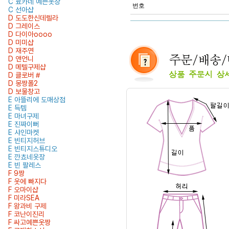
C 료카네 예쁜옷장
번호
C 선아샵
D 도도한신데렐라
D 그레이스
D 다이아oooo
D 미미샵
D 재주연
D 앤언니
D 메텔구제샵
D 클로버 #
D 몽짱폴2
D 보물창고
E 아뜰리에 도매상점
E 득템
E 마녀구제
E 진짜이뻐
E 샤인마켓
E 빈티지허브
E 빈티지스튜디오
E 깐쵸네옷장
E 빈 팔레스
F 9짱
F 옷에 빠지다
F 오마이샵
F 미라SEA
F 왕과비 구제
F 코난이진리
F 싸고예쁜옷짱