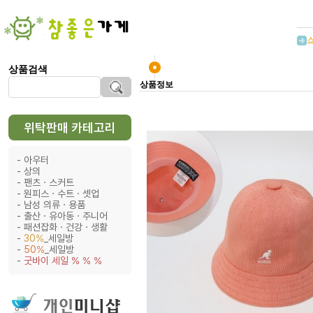
상품검색
상품정보
위탁판매 카테고리
아우터
상의
팬츠ㆍ스커트
원피스ㆍ수트ㆍ셋업
남성 의류ㆍ용품
출산ㆍ유아동ㆍ주니어
패션잡화ㆍ건강ㆍ생활
30%
_세일방
50%
_세일방
굿바이 세일 % % %