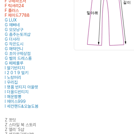
F 구제하소서
F 럭셔리24
F 플러스
F 제이드7788
G LUX
G 예삐네
G 모모낭구
G 춤추는토끼샵
G 더사라
G 작은도시
G 매력언니
G 초이구제상점
G 벨의 드레스룸
G 페페룰루
I 딸기빈티지
I 2 0 1 9 밀키
I 노랑머리
I 우리집
I 명품 빈티지 아울렛
I 더올드빈티지
I 매운짬뽕
I 에이스999
I 세컨핸드&오늘도봄
Z 겟잇
Z 스타일 북 스토리
Z 엘리`S샵