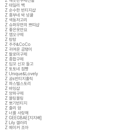
Z 깨끗한구제신발
Z 데일리 백
Z 순수한 빈티지샵
Z 흥부네 박 넝쿨
Z 색동저고리
Z 슈퍼우먼의 쁘띠샵
Z 좋은옷만요
Z 엠오구제
Z 랑랑
Z 주주&CoCo
Z 귀여운 곰탱이
Z 팔로미구제
Z 종합구제
Z 입꼬 신꼬 들고
Z 토토네 점빵
Z Unique&Lovely
Z 공s빈티지홀릭
Z 파스텔스토리
Z 바잉샵
Z 양파구제
Z 블링블링
Z 뽀기빈티지
Z 줄리 얌
Z 너를 사랑해
Z GEEGBAE[지지배]
Z Lily 갤러리
Z 메이커 조아