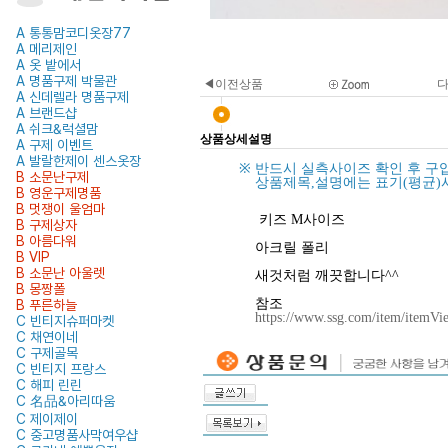
A 통통맘코디옷장77
A 메리제인
A 옷 밭에서
A 명품구제 박물관
◀이전상품
A 신데렐라 명품구제
A 브랜드샵
A 쉬크&럭셜맘
상품상세설명
A 구제 이벤트
A 발랄한제이 센스옷장
※
반드시 실측사이즈 확인 후 구
B 소문난구제
상품제목,설명에는 표기(평균)
B 영운구제명품
B 멋쟁이 울엄마
키즈 M사이즈
B 구제상자
B 아름다워
아크릴 폴리
B VIP
B 소문난 아울렛
새것처럼 깨끗합니다^^
B 몽짱폴
참조
B 푸른하늘
https://www.ssg.com/item/itemV
C 빈티지슈퍼마켓
C 채연이네
C 구제골목
C 빈티지 프랑스
C 해피 린린
C 名品&아리따움
C 제이제이
C 중고명품사막여우샵