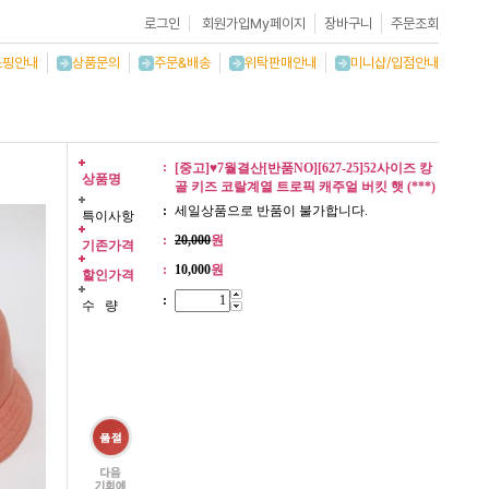
로그인
회원가입
My페이지
장바구니
주문조회
쇼핑안내
상품문의
주문&배송
위탁판매안내
미니샵/입점안내
:
[중고]♥7월결산[반품NO][627-25]52사이즈 캉
상품명
골 키즈 코랄계열 트로픽 캐주얼 버킷 햇 (***)
:
세일상품으로 반품이 불가합니다.
특이사항
:
20,000
원
기존가격
:
10,000
원
할인가격
:
수 량