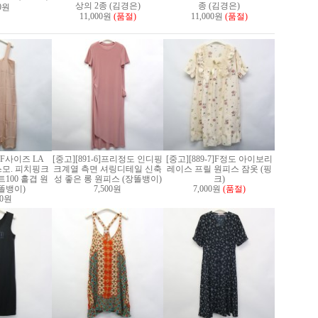
상의 2종 (김경은)
종 (김경은)
00원
11,000원
(품절)
11,000원
(품절)
3]F사이즈 LA
[중고][891-6]프리정도 인디핑
[중고][889-7]F정도 아이보리
스모. 피치핑크
크계열 측면 셔링디테일 신축
레이스 프릴 원피스 잠옷 (핑
100 홑겹 원
성 좋은 롱 원피스 (장똘뱅이)
크)
똘뱅이)
7,500원
7,000원
(품절)
00원