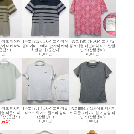
]L사이즈 아이더
[중고][892-6]L사이즈 아이더
[중고][891-7]40사이즈 샤*st
단가라 카라넥
딥네이비 그레이 단가라 카라
핑크계열 패턴배색 니트 반팔
(군감자)
넥 반팔 티 (군감자)
상의 (장똘뱅이)
00원
12,000원
40,000원
]S사이즈 젝시믹
[중고][891-4]L사이즈 타이틀
[중고][891-3]M사이즈 젝시믹
계열 라운드넥
리스트 화이트 골프티 상의
스 차콜그레이계열 기능성 티
2장 (군감자)
(장똘뱅이)
상의 (장똘뱅이)
12,000원
7,000원
(품절)