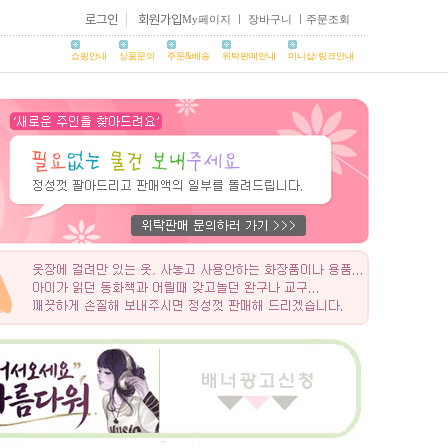
로그인
회원가입
My페이지
ㅣ
장바구니
ㅣ
주문조회
쇼핑안내
상품문의
주문&배송
위탁판매안내
미니샵/링크안내