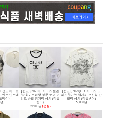
2]XL정도 아이보
[중고][891-10]L사이즈 셀린
[중고][891-9]D 38사이즈. 크
프린트 민소매
*st 화이트바탕 영문 로고 포
리스찬디*st 별자리 프린팅 반
똘뱅이)
인트 반팔 링거티 상의 (장똘
팔티 상의 (장똘뱅이)
00원
뱅이)
22,000원
29,900원
(품절)