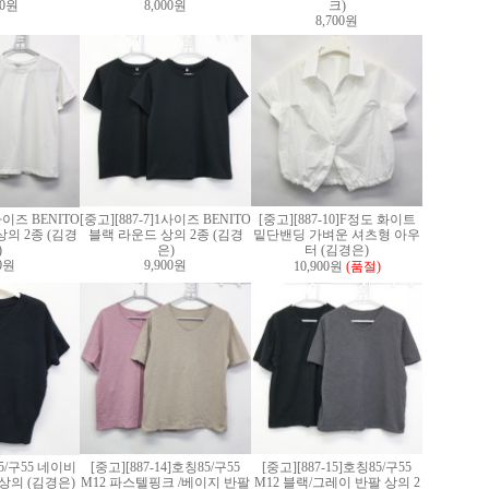
00원
8,000원
크)
8,700원
1사이즈 BENITO
[중고][887-7]1사이즈 BENITO
[중고][887-10]F정도 화이트
의 2종 (김경
블랙 라운드 상의 2종 (김경
밑단밴딩 가벼운 셔츠형 아우
)
은)
터 (김경은)
00원
9,900원
10,900원
(품절)
]85/구55 네이비
[중고][887-14]호칭85/구55
[중고][887-15]호칭85/구55
상의 (김경은)
M12 파스텔핑크 /베이지 반팔
M12 블랙/그레이 반팔 상의 2