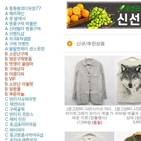
A 통통맘코디옷장77
A 메리제인
A 옷 밭에서
A 명품구제 박물관
A 신데렐라 명품구제
A 브랜드샵
A 쉬크&럭셜맘
A 구제 이벤트
A 발랄한제이 센스옷장
B 소문난구제
B 영운구제명품
B 멋쟁이 울엄마
B 구제상자
B 아름다워
B VIP
B 소문난 아울렛
B 몽짱폴
B 푸른하늘
C 빈티지슈퍼마켓
C 채연이네
C 구제골목
[중고][891-14]S사이즈 DIA.
[중고][891-1
라이트그레이 보카시 계열 가
리바탕 빅울프 
C 빈티지 프랑스
벼운 자켓 (장똘뱅이)
상의 (장
C 해피 린린
6,8
17,000원
(품절)
C 名品&아리따움
C 제이제이
C 중고명품사막여우샵
C 료카네 예쁜옷장