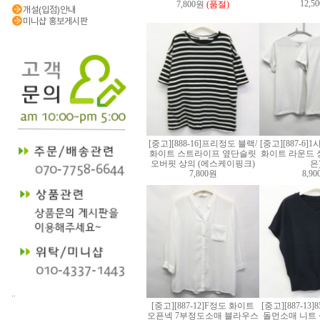
12,5
7,800원
(품절)
개설(입점)안내
미니샵 홍보게시판
[중고][888-16]프리정도 블랙/
[중고][887-6]
화이트 스트라이프 옆단슬릿
화이트 라운드 상
오버핏 상의 (에스케이핑크)
은
7,800원
8,9
..
[중고][887-12]F정도 화이트
[중고][887-13
오픈넥 7부정도소매 블라우스
돌먼소매 니트 