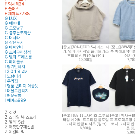
F 럭셔리24
F 플러스
F 제이드7788
G LUX
G 예삐네
G 모모낭구
G 춤추는토끼샵
G 더사라
G 작은도시
G 매력언니
[중고][891-1]EUR S사이즈. 자
[중고][889-5
라, 연베이지계열 슬리브리스
루 어깨보석버튼
G 초이구제상점
후드탑 상의 (장똘뱅이)
상의 (
G 벨의 드레스룸
10,500원
7,7
G 페페룰루
I 딸기빈티지
I 2 0 1 9 밀키
I 노랑머리
I 우리집
I 명품 빈티지 아울렛
I 더올드빈티지
I 매운짬뽕
I 에이스999
Z 겟잇
[중고][889-11]L사이즈 그루브
[중고][미사용][8
Z 스타일 북 스토리
라임 네이비 트로피컬 플로럴
즈 프로젝트멍 
Z 엘리`S샵
그래픽 반팔 티셔츠 (핑크)
로나 그래픽 반
Z 깨끗한구제신발
8,500원
옷 (
Z 데일리 백
9,9