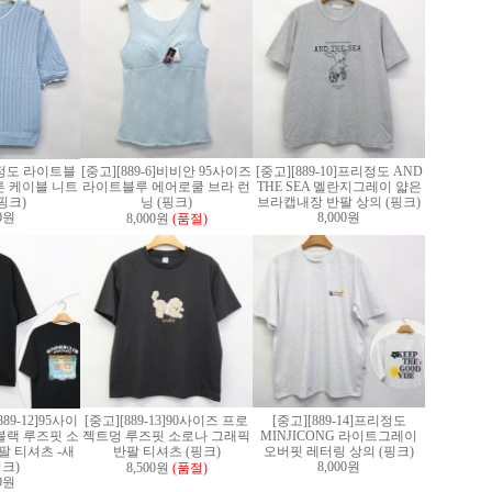
]F정도 라이트블
[중고][889-6]비비안 95사이즈
[중고][889-10]프리정도 AND
 케이블 니트
라이트블루 에어로쿨 브라 런
THE SEA 멜란지그레이 얇은
핑크)
닝 (핑크)
브라캡내장 반팔 상의 (핑크)
00원
8,000원
8,000원
(품절)
89-12]95사이
[중고][889-13]90사이즈 프로
[중고][889-14]프리정도
블랙 루즈핏 소
젝트멍 루즈핏 소로나 그래픽
MINJICONG 라이트그레이
팔 티셔츠 -새
반팔 티셔츠 (핑크)
오버핏 레터링 상의 (핑크)
핑크)
8,000원
8,500원
(품절)
00원