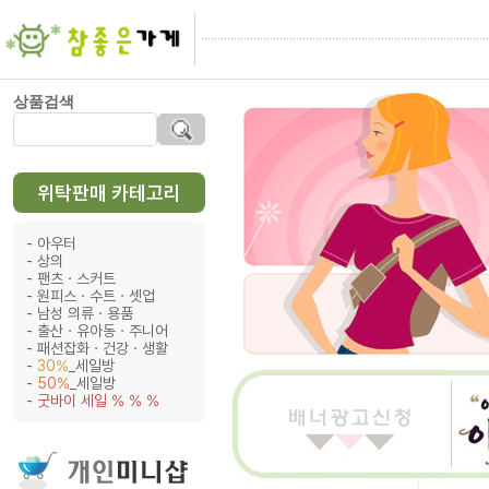
상품검색
위탁판매 카테고리
아우터
상의
팬츠ㆍ스커트
원피스ㆍ수트ㆍ셋업
남성 의류ㆍ용품
출산ㆍ유아동ㆍ주니어
패션잡화ㆍ건강ㆍ생활
30%
_세일방
50%
_세일방
굿바이 세일 % % %