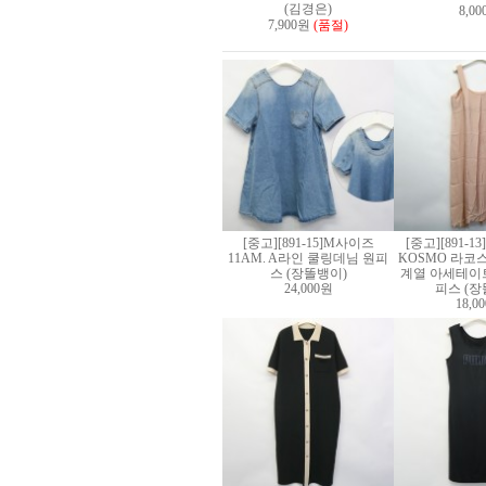
(김경은)
8,0
7,900원
(품절)
[중고][891-15]M사이즈
[중고][891-1
11AM. A라인 쿨링데님 원피
KOSMO 라코
스 (장똘뱅이)
계열 아세테이트
24,000원
피스 (장
18,0