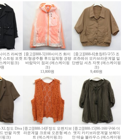
]M사이즈 라씨엔
[중고][888-5]100사이즈 화이
[중고][888-6]호칭85/구55 조
튼 스트링 포켓
트/형광주황 후드일체형 경량
르쥬레쉬 모카브라운계열 밑
에스케이핑크)
바람막이 점퍼 (에스케이핑
단밴딩 셔츠 자켓 (에스케이핑
00원
크)
크)
13,800원
9,400원
L-XL정도 Diva
[중고][888-14]F정도 오렌지브
[중고][888-15]90-160/구66 더
드 반팔 자켓
라운계열 크로쉐 오픈형 베스
엣지 카키브라운계열 보헤미
이핑크)
트 (에스케이핑크)
안 테슬 블라우스 (에스케이핑