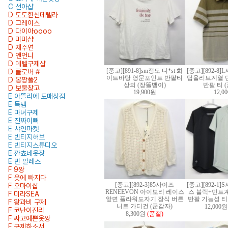
C 선아샵
D 도도한신데렐라
D 그레이스
D 다이아oooo
D 미미샵
D 재주연
D 앤언니
D 메텔구제샵
[중고][891-8]sm정도 디*st 화
[중고][892-8
D 클로버 #
이트바탕 영문포인트 반팔티
딥올리브계열 
D 몽짱폴2
상의 (장똘뱅이)
반팔 티 
D 보물창고
19,900원
12,0
E 아뜰리에 도매상점
E 득템
E 마녀구제
E 진짜이뻐
E 샤인마켓
E 빈티지허브
E 빈티지스튜디오
E 깐쵸네옷장
E 빈 팔레스
F 9짱
F 옷에 빠지다
[중고][892-3]85사이즈
[중고][892-1
F 오마이샵
RENEEVON 아이보리 레이스
스 블랙+민트
F 미라SEA
앞면 플라워도자기 장식 버튼
반팔 기능성 티 
F 왕과비 구제
니트 가디건 (군감자)
12,000원
F 코난이진리
8,300원
(품절)
F 싸고예쁜옷짱
F 구제하소서