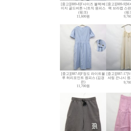
[중고][889-8]F사이즈 블랙/베
[중고][889-9
이지 골드버튼 니트직 원피스
랙 브라캡 스판
(핑크)
(핑
11,600원
9,7
[중고][887-8]F정도 라이트블
[중고][887-1
루 허리포인트 원피스 (김경
셔링 끈나시 원
은)
9,7
11,700원