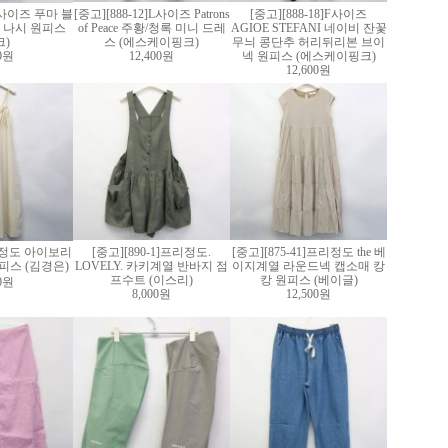
]M사이즈 푸마 블
[중고][888-12]L사이즈 Patrons
[중고][888-18]F사이즈
 나시 원피스
of Peace 주황/청록 미니 드레
AGIOE STEFANI 네이비 잔꽃
크)
스 (에스케이핑크)
무늬 콩단추 허리뒤리본 브이
60원
12,400원
넥 원피스 (에스케이핑크)
12,600원
7]S정도 아이보리
[중고][890-1]프리정도.
[중고][875-41]프리정도 the 베
피스 (김경은)
LOVELY. 카키계열 반바지 점
이지계열 라운드넥 캡소매 캉
프수트 (이스리)
캉 원피스 (베이글)
00원
8,000원
12,500원