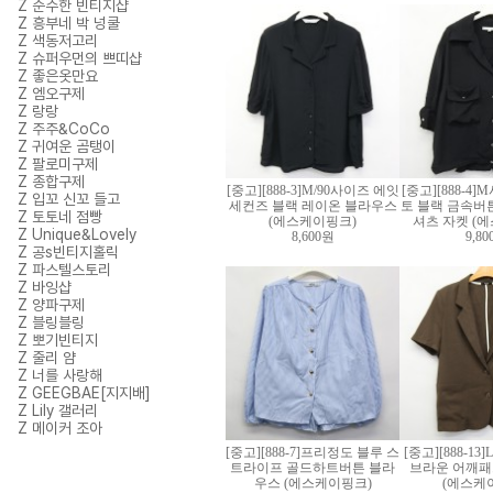
Z 순수한 빈티지샵
Z 흥부네 박 넝쿨
Z 색동저고리
Z 슈퍼우먼의 쁘띠샵
Z 좋은옷만요
Z 엠오구제
Z 랑랑
Z 주주&CoCo
Z 귀여운 곰탱이
Z 팔로미구제
Z 종합구제
[중고][888-3]M/90사이즈 에잇
[중고][888-4
Z 입꼬 신꼬 들고
세컨즈 블랙 레이온 블라우스
토 블랙 금속버
Z 토토네 점빵
(에스케이핑크)
셔츠 자켓 (
Z Unique&Lovely
8,600원
9,8
Z 공s빈티지홀릭
Z 파스텔스토리
Z 바잉샵
Z 양파구제
Z 블링블링
Z 뽀기빈티지
Z 줄리 얌
Z 너를 사랑해
Z GEEGBAE[지지배]
Z Lily 갤러리
Z 메이커 조아
[중고][888-7]프리정도 블루 스
[중고][888-13]
트라이프 골드하트버튼 블라
브라운 어깨패
우스 (에스케이핑크)
(에스케