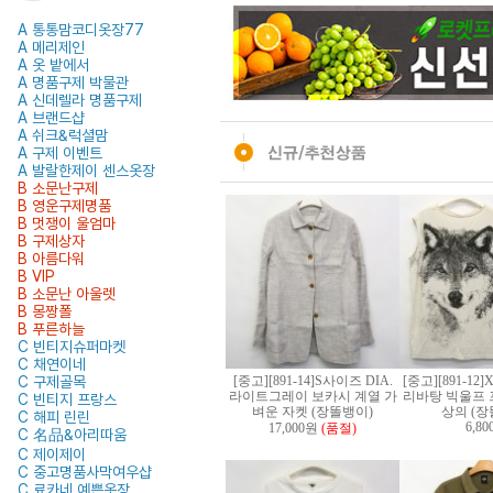
A 통통맘코디옷장77
A 메리제인
A 옷 밭에서
A 명품구제 박물관
A 신데렐라 명품구제
A 브랜드샵
A 쉬크&럭셜맘
A 구제 이벤트
A 발랄한제이 센스옷장
B 소문난구제
B 영운구제명품
B 멋쟁이 울엄마
B 구제상자
B 아름다워
B VIP
B 소문난 아울렛
B 몽짱폴
B 푸른하늘
C 빈티지슈퍼마켓
C 채연이네
C 구제골목
[중고][891-14]S사이즈 DIA.
[중고][891-1
라이트그레이 보카시 계열 가
리바탕 빅울프 
C 빈티지 프랑스
벼운 자켓 (장똘뱅이)
상의 (장
C 해피 린린
6,8
17,000원
(품절)
C 名品&아리따움
C 제이제이
C 중고명품사막여우샵
C 료카네 예쁜옷장