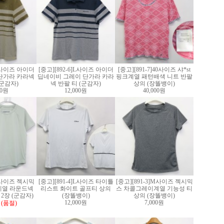
]L사이즈 아이더
[중고][892-6]L사이즈 아이더
[중고][891-7]40사이즈 샤*st
단가라 카라넥
딥네이비 그레이 단가라 카라
핑크계열 패턴배색 니트 반팔
(군감자)
넥 반팔 티 (군감자)
상의 (장똘뱅이)
00원
12,000원
40,000원
]S사이즈 젝시믹
[중고][891-4]L사이즈 타이틀
[중고][891-3]M사이즈 젝시믹
계열 라운드넥
리스트 화이트 골프티 상의
스 차콜그레이계열 기능성 티
2장 (군감자)
(장똘뱅이)
상의 (장똘뱅이)
12,000원
7,000원
(품절)