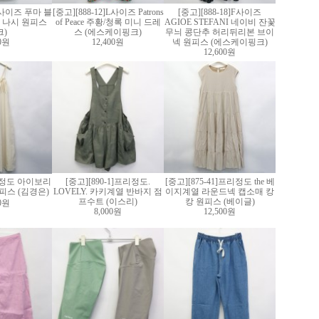
]M사이즈 푸마 블
[중고][888-12]L사이즈 Patrons
[중고][888-18]F사이즈
 나시 원피스
of Peace 주황/청록 미니 드레
AGIOE STEFANI 네이비 잔꽃
크)
스 (에스케이핑크)
무늬 콩단추 허리뒤리본 브이
60원
12,400원
넥 원피스 (에스케이핑크)
12,600원
7]S정도 아이보리
[중고][890-1]프리정도.
[중고][875-41]프리정도 the 베
피스 (김경은)
LOVELY. 카키계열 반바지 점
이지계열 라운드넥 캡소매 캉
프수트 (이스리)
캉 원피스 (베이글)
00원
8,000원
12,500원