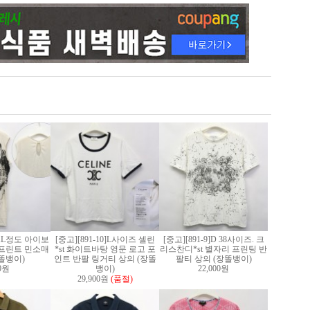
2]XL정도 아이보
[중고][891-10]L사이즈 셀린
[중고][891-9]D 38사이즈. 크
프린트 민소매
*st 화이트바탕 영문 로고 포
리스찬디*st 별자리 프린팅 반
똘뱅이)
인트 반팔 링거티 상의 (장똘
팔티 상의 (장똘뱅이)
00원
뱅이)
22,000원
29,900원
(품절)