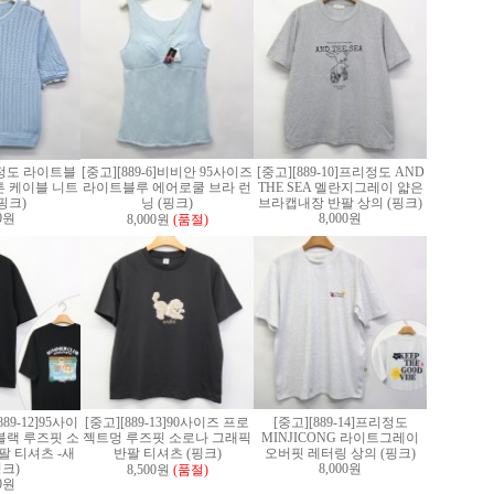
]F정도 라이트블
[중고][889-6]비비안 95사이즈
[중고][889-10]프리정도 AND
 케이블 니트
라이트블루 에어로쿨 브라 런
THE SEA 멜란지그레이 얇은
핑크)
닝 (핑크)
브라캡내장 반팔 상의 (핑크)
00원
8,000원
8,000원
(품절)
89-12]95사이
[중고][889-13]90사이즈 프로
[중고][889-14]프리정도
블랙 루즈핏 소
젝트멍 루즈핏 소로나 그래픽
MINJICONG 라이트그레이
팔 티셔츠 -새
반팔 티셔츠 (핑크)
오버핏 레터링 상의 (핑크)
핑크)
8,000원
8,500원
(품절)
00원