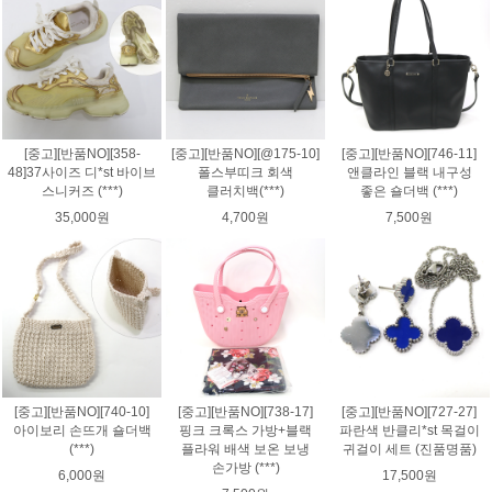
[중고][반품NO][358-
[중고][반품NO][@175-10]
[중고][반품NO][746-11]
48]37사이즈 디*st 바이브
폴스부띠크 회색
앤클라인 블랙 내구성
스니커즈 (***)
클러치백(***)
좋은 숄더백 (***)
35,000원
4,700원
7,500원
[중고][반품NO][740-10]
[중고][반품NO][738-17]
[중고][반품NO][727-27]
아이보리 손뜨개 숄더백
핑크 크록스 가방+블랙
파란색 반클리*st 목걸이
(***)
플라워 배색 보온 보냉
귀걸이 세트 (진품명품)
손가방 (***)
6,000원
17,500원