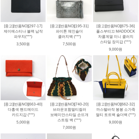
[중고][반품NO][297-17]
[중고][반품NO][195-31]
[중고][반품NO][675-36]
제이에스티나 블랙 납작
파이톤 체인숄더
폴스부띠끄 MADDOCK
파우치(***)
클러치백 (***)
차콜계열 미니 클러치
스타일 장지갑 (***)
3,500원
7,500원
9,000원
[중고][반품NO][663-40]
[중고][반품NO][740-20]
[중고][반품NO][662-32]
다홍색 핸드메이드
브라운포함멀티컬러
까스텔바작 봉봉 소가죽
카드지갑 (***)
보헤미안스타일 손뜨개
멀티 토트백 숄더백 (***)
스트링 백 (***)
5,000원
9,000원
7,000원