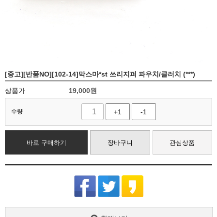
[중고][반품NO][102-14]막스마*st 쓰리지퍼 파우치/클러치 (***)
상품가
19,000
원
수량
+1
-1
바로 구매하기
장바구니
관심상품