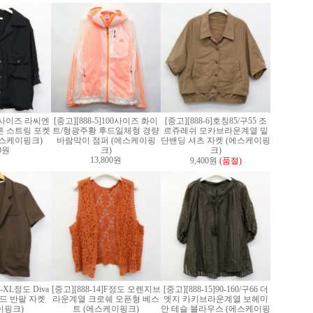
]M사이즈 라씨엔
[중고][888-5]100사이즈 화이
[중고][888-6]호칭85/구55 조
튼 스트링 포켓
트/형광주황 후드일체형 경량
르쥬레쉬 모카브라운계열 밑
에스케이핑크)
바람막이 점퍼 (에스케이핑
단밴딩 셔츠 자켓 (에스케이핑
00원
크)
크)
13,800원
9,400원
(품절)
L-XL정도 Diva
[중고][888-14]F정도 오렌지브
[중고][888-15]90-160/구66 더
드 반팔 자켓
라운계열 크로쉐 오픈형 베스
엣지 카키브라운계열 보헤미
이핑크)
트 (에스케이핑크)
안 테슬 블라우스 (에스케이핑