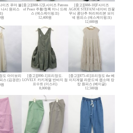
]M사이즈 푸마 블
[중고][888-12]L사이즈 Patrons
[중고][888-18]F사이즈
 나시 원피스
of Peace 주황/청록 미니 드레
AGIOE STEFANI 네이비 잔꽃
크)
스 (에스케이핑크)
무늬 콩단추 허리뒤리본 브이
60원
12,400원
넥 원피스 (에스케이핑크)
12,600원
7]S정도 아이보리
[중고][890-1]프리정도.
[중고][875-41]프리정도 the 베
피스 (김경은)
LOVELY. 카키계열 반바지 점
이지계열 라운드넥 캡소매 캉
프수트 (이스리)
캉 원피스 (베이글)
00원
8,000원
12,500원