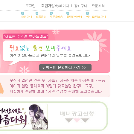
로그인
회원가입
My페이지
ㅣ
장바구니
ㅣ
주문조회
쇼핑안내
상품문의
주문&배송
위탁판매안내
미니샵/링크안내