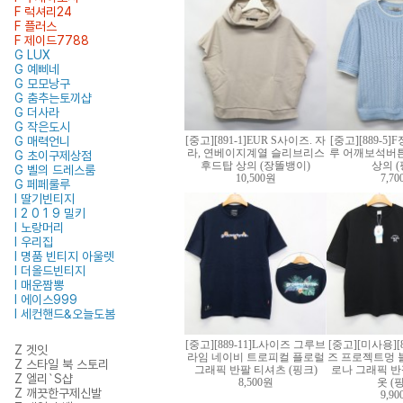
F 럭셔리24
F 플러스
F 제이드7788
G LUX
G 예삐네
G 모모낭구
G 춤추는토끼샵
G 더사라
G 작은도시
G 매력언니
[중고][891-1]EUR S사이즈. 자
[중고][889-5
라, 연베이지계열 슬리브리스
루 어깨보석버튼
G 초이구제상점
후드탑 상의 (장똘뱅이)
상의 (
G 벨의 드레스룸
10,500원
7,7
G 페페룰루
I 딸기빈티지
I 2 0 1 9 밀키
I 노랑머리
I 우리집
I 명품 빈티지 아울렛
I 더올드빈티지
I 매운짬뽕
I 에이스999
I 세컨핸드&오늘도봄
[중고][889-11]L사이즈 그루브
[중고][미사용][8
Z 겟잇
라임 네이비 트로피컬 플로럴
즈 프로젝트멍 
Z 스타일 북 스토리
그래픽 반팔 티셔츠 (핑크)
로나 그래픽 반
Z 엘리`S샵
8,500원
옷 (
Z 깨끗한구제신발
9,9