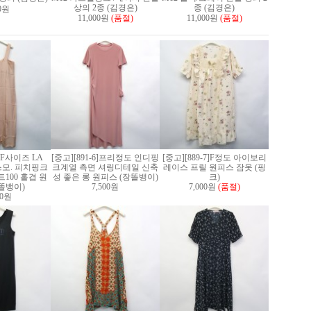
상의 2종 (김경은)
종 (김경은)
00원
11,000원
(품절)
11,000원
(품절)
3]F사이즈 LA
[중고][891-6]프리정도 인디핑
[중고][889-7]F정도 아이보리
스모. 피치핑크
크계열 측면 셔링디테일 신축
레이스 프릴 원피스 잠옷 (핑
100 홑겹 원
성 좋은 롱 원피스 (장똘뱅이)
크)
똘뱅이)
7,500원
7,000원
(품절)
00원