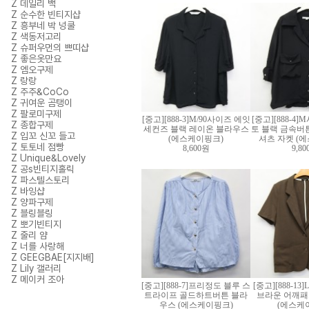
Z 데일리 백
Z 순수한 빈티지샵
Z 흥부네 박 넝쿨
Z 색동저고리
Z 슈퍼우먼의 쁘띠샵
Z 좋은옷만요
Z 엠오구제
Z 랑랑
Z 주주&CoCo
Z 귀여운 곰탱이
Z 팔로미구제
[중고][888-3]M/90사이즈 에잇
[중고][888-4
Z 종합구제
세컨즈 블랙 레이온 블라우스
토 블랙 금속버
Z 입꼬 신꼬 들고
(에스케이핑크)
셔츠 자켓 (
Z 토토네 점빵
8,600원
9,8
Z Unique&Lovely
Z 공s빈티지홀릭
Z 파스텔스토리
Z 바잉샵
Z 양파구제
Z 블링블링
Z 뽀기빈티지
Z 줄리 얌
Z 너를 사랑해
Z GEEGBAE[지지배]
Z Lily 갤러리
Z 메이커 조아
[중고][888-7]프리정도 블루 스
[중고][888-13]
트라이프 골드하트버튼 블라
브라운 어깨패
우스 (에스케이핑크)
(에스케