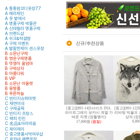
A 통통맘코디옷장77
A 메리제인
A 옷 밭에서
A 명품구제 박물관
A 신데렐라 명품구제
A 브랜드샵
A 쉬크&럭셜맘
A 구제 이벤트
A 발랄한제이 센스옷장
B 소문난구제
B 영운구제명품
B 멋쟁이 울엄마
B 구제상자
B 아름다워
B VIP
B 소문난 아울렛
B 몽짱폴
B 푸른하늘
C 빈티지슈퍼마켓
C 채연이네
C 구제골목
[중고][891-14]S사이즈 DIA.
[중고][891-1
라이트그레이 보카시 계열 가
리바탕 빅울프 
C 빈티지 프랑스
벼운 자켓 (장똘뱅이)
상의 (장
C 해피 린린
6,8
17,000원
(품절)
C 名品&아리따움
C 제이제이
C 중고명품사막여우샵
C 료카네 예쁜옷장