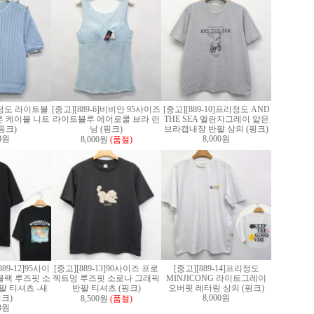
]F정도 라이트블
[중고][889-6]비비안 95사이즈
[중고][889-10]프리정도 AND
 케이블 니트
라이트블루 에어로쿨 브라 런
THE SEA 멜란지그레이 얇은
핑크)
닝 (핑크)
브라캡내장 반팔 상의 (핑크)
00원
8,000원
8,000원
(품절)
89-12]95사이
[중고][889-13]90사이즈 프로
[중고][889-14]프리정도
블랙 루즈핏 소
젝트멍 루즈핏 소로나 그래픽
MINJICONG 라이트그레이
팔 티셔츠 -새
반팔 티셔츠 (핑크)
오버핏 레터링 상의 (핑크)
핑크)
8,000원
8,500원
(품절)
00원