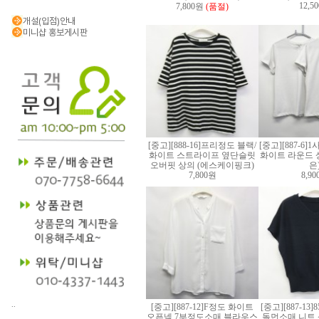
12,5
7,800원
(품절)
개설(입점)안내
미니샵 홍보게시판
[중고][888-16]프리정도 블랙/
[중고][887-6]
화이트 스트라이프 옆단슬릿
화이트 라운드 상
오버핏 상의 (에스케이핑크)
은
7,800원
8,9
..
[중고][887-12]F정도 화이트
[중고][887-13
오픈넥 7부정도소매 블라우스
돌먼소매 니트 