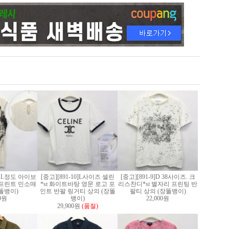
2]XL정도 아이보
[중고][891-10]L사이즈 셀린
[중고][891-9]D 38사이즈. 크
프린트 민소매
*st 화이트바탕 영문 로고 포
리스찬디*st 별자리 프린팅 반
똘뱅이)
인트 반팔 링거티 상의 (장똘
팔티 상의 (장똘뱅이)
00원
뱅이)
22,000원
29,900원
(품절)