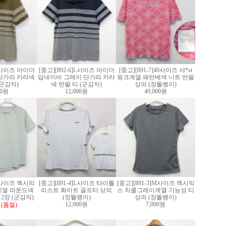
]L사이즈 아이더
[중고][892-6]L사이즈 아이더
[중고][891-7]40사이즈 샤*st
단가라 카라넥
딥네이비 그레이 단가라 카라
핑크계열 패턴배색 니트 반팔
(군감자)
넥 반팔 티 (군감자)
상의 (장똘뱅이)
00원
12,000원
40,000원
]S사이즈 젝시믹
[중고][891-4]L사이즈 타이틀
[중고][891-3]M사이즈 젝시믹
계열 라운드넥
리스트 화이트 골프티 상의
스 차콜그레이계열 기능성 티
2장 (군감자)
(장똘뱅이)
상의 (장똘뱅이)
12,000원
7,000원
(품절)