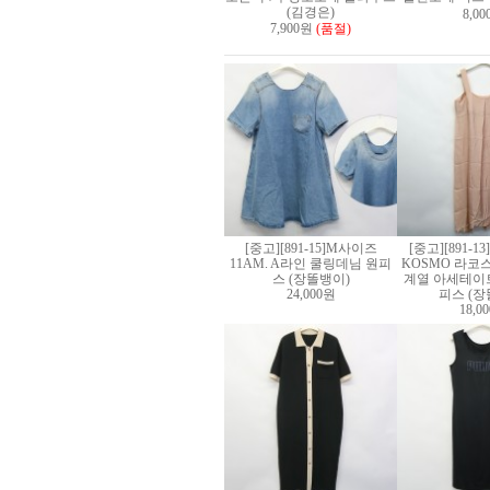
(김경은)
8,0
7,900원
(품절)
[중고][891-15]M사이즈
[중고][891-1
11AM. A라인 쿨링데님 원피
KOSMO 라코
스 (장똘뱅이)
계열 아세테이트
24,000원
피스 (장
18,0