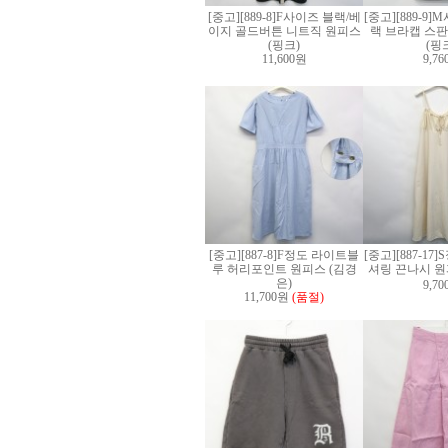
[중고][889-8]F사이즈 블랙/베
[중고][889-9
이지 골드버튼 니트직 원피스
랙 브라캡 스판
(핑크)
(핑
11,600원
9,7
[중고][887-8]F정도 라이트블
[중고][887-1
루 허리포인트 원피스 (김경
셔링 끈나시 원
은)
9,7
11,700원
(품절)