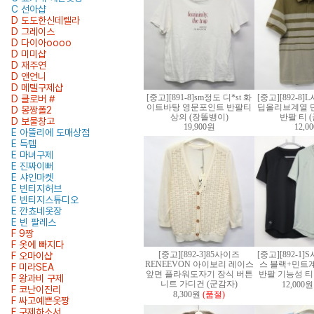
C 선아샵
D 도도한신데렐라
D 그레이스
D 다이아oooo
D 미미샵
D 재주연
D 앤언니
D 메텔구제샵
[중고][891-8]sm정도 디*st 화
[중고][892-8
D 클로버 #
이트바탕 영문포인트 반팔티
딥올리브계열 
D 몽짱폴2
상의 (장똘뱅이)
반팔 티 
D 보물창고
19,900원
12,0
E 아뜰리에 도매상점
E 득템
E 마녀구제
E 진짜이뻐
E 샤인마켓
E 빈티지허브
E 빈티지스튜디오
E 깐쵸네옷장
E 빈 팔레스
F 9짱
F 옷에 빠지다
[중고][892-3]85사이즈
[중고][892-1
F 오마이샵
RENEEVON 아이보리 레이스
스 블랙+민트
F 미라SEA
앞면 플라워도자기 장식 버튼
반팔 기능성 티 
F 왕과비 구제
니트 가디건 (군감자)
12,000원
F 코난이진리
8,300원
(품절)
F 싸고예쁜옷짱
F 구제하소서