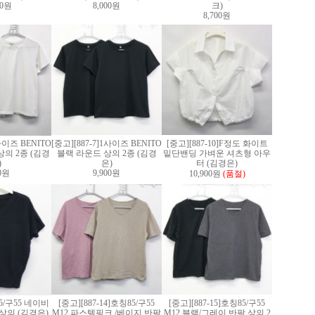
00원
8,000원
크)
8,700원
1사이즈 BENITO
[중고][887-7]1사이즈 BENITO
[중고][887-10]F정도 화이트
의 2종 (김경
블랙 라운드 상의 2종 (김경
밑단밴딩 가벼운 셔츠형 아우
)
은)
터 (김경은)
00원
9,900원
10,900원
(품절)
]85/구55 네이비
[중고][887-14]호칭85/구55
[중고][887-15]호칭85/구55
상의 (김경은)
M12 파스텔핑크 /베이지 반팔
M12 블랙/그레이 반팔 상의 2